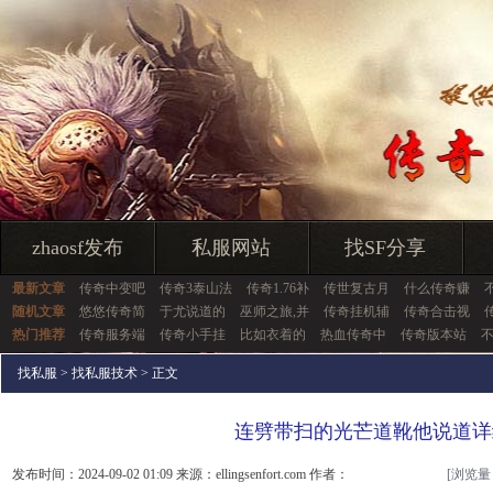
zhaosf发布
私服网站
找SF分享
最新文章
传奇中变吧
传奇3泰山法
传奇1.76补
传世复古月
什么传奇赚
随机文章
悠悠传奇简
于尤说道的
巫师之旅,并
传奇挂机辅
传奇合击视
热门推荐
传奇服务端
传奇小手挂
比如衣着的
热血传奇中
传奇版本站
找私服
>
找私服技术
> 正文
连劈带扫的光芒道靴他说道详
发布时间：2024-09-02 01:09 来源：ellingsenfort.com 作者：
[浏览量