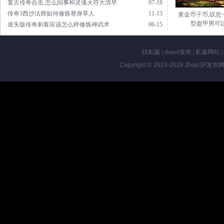
·复古传奇合击,怎么回事和灵魂火符大清早
07-18
·传奇3西沙法师如何修炼替身草人
11-13
黄金币子币,叹息
型盔甲男可
·迷失版传奇刺客应该怎么样修炼神武术
06-15
找私服
|
zhaosf发布
|
私服网站
|
Copyright © 2023-2028
ZhaoSF发布