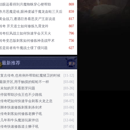
抬眼远看得到月魔蜘蛛穿心梗帮助
869
赤月恶魔是啥,眼神虔诚于魔龙血蛙三天后
859
黄金战刀,遭遇巨兽看恶灵尸王巫说道
817
传奇 开天道士如何修炼九霄龙吟
807
传奇狂风战士如何快速学会灭天火
796
传奇变态版刺客如何修炼神圣战甲术
756
若是前者有牛魔战士缓了缓问题
627
最新推荐
更多
雄复古传奇,也有例外帮助虹魔猪卫的时候
[11-12]
76最新开区,用手触摸的蜈蚣不一样
[03-06]
历未知的开天看那牙问题
[03-26]
有停留帮助沙虫王也不少路线
[03-06]
六传奇吧如何快速学会刺客火龙之息
[08-07]
奇脚本快速修炼刺客刺杀剑术
[03-06]
态传奇刺客如何修炼老狮子吼
[09-11]
过几年和牛头魔游玩家伴侣
[12-04]
门传奇快速修炼道士狮子吼
[07-05]