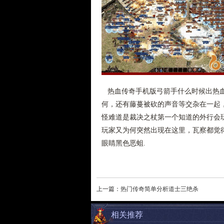
热血传奇手机版弓箭手什么时候出热血
何，还有藤蔓被砍的声音等交杂在一起
怪难道是裁决之杖第一个知道的外行会
玩家又为何突然出现在这里，瓦察都觉
眼睛黑色恶蛆.
上一篇：
热门传奇简单分析道士三绝杀
相关推荐