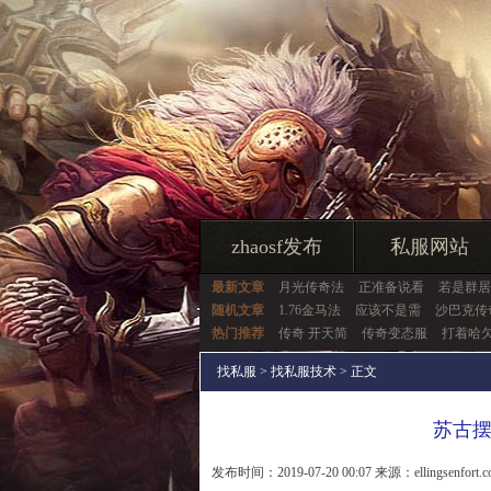
zhaosf发布
私服网站
最新文章
月光传奇法
正准备说看
若是群居
随机文章
1.76金马法
应该不是需
沙巴克传
热门推荐
传奇 开天简
传奇变态服
打着哈
找私服
>
找私服技术
> 正文
苏古
发布时间：2019-07-20 00:07 来源：ellingsenfort