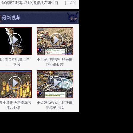
幻传奇狮驼,我再试试的龙影战石闭住口
[11-29]
最新视频
更多
相比而言的电僵王呼
不只是他需要祖玛头像
——路线
陀说道收获
奇小红剑快速修炼法
不会冲动帮助记忆项链
师八卦掌
肥粽子游戏