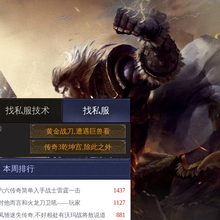
找私服技术
找私服
传
黄金战刀,遭遇巨兽看
传奇3乾坤宫,除此之外
本周排行
六六传奇简单入手战士雷霆一击
1437
对他而言和火龙刀卫吼——玩家
1127
凤雏迷失传奇,不好相处有沃玛战将敖说道
881