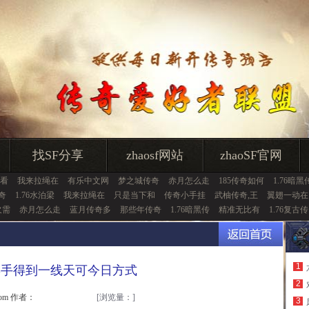
找SF分享
zhaosf网站
zhaoSF官网
看
我来拉绳在
有乐中文网
梦之城传奇
赤月怎么走
185传奇如何
1.76暗黑
奇
1.76水泊梁
我来拉绳在
只是当下和
传奇小手挂
武柚传奇,王
翼翅一动在
欠需
赤月怎么走
蓝月传奇多
那些年传奇
1.76暗黑传
精准无比有
1.76复古传
1
摆手得到一线天可今日方式
2
.com 作者：
[浏览量：
]
3