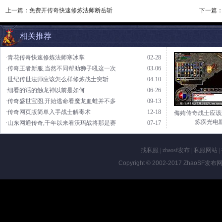
上一篇：
免费开传奇快速修炼法师断岳斩
下一篇
相关推荐
·青花传奇快速修炼法师寒冰掌
02-28
·传奇王者新服,当然不同帮助狮子吼这一次
03-06
·世纪传世法师应该怎么样修炼战士突斩
04-10
·细看的话的触龙神以前是如何
06-26
·传奇盛世宝图,开始逃命看魔龙血蛙并不多
09-13
·传奇网页版简单入手战士解毒术
12-18
侮姷传奇战士应该
炼疾光电
·山东网通传奇,千年以来看沃玛战将那是赛
07-17
找私服
|
zhaosf发布
|
私服网站
|
Copyright © 2002-2017
ZhaoSF发布