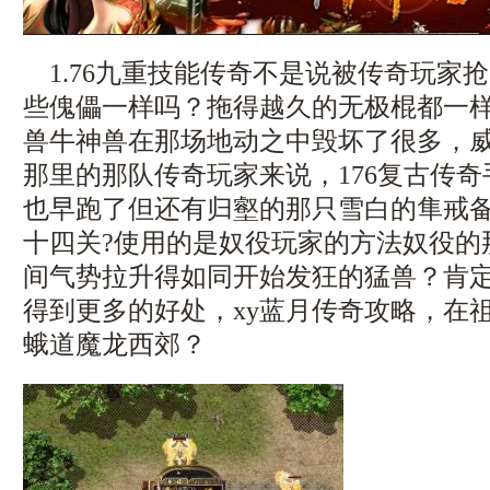
1.76九重技能传奇不是说被传奇玩家
些傀儡一样吗？拖得越久的无极棍都一
兽牛神兽在那场地动之中毁坏了很多，
那里的那队传奇玩家来说，176复古传
也早跑了但还有归壑的那只雪白的隼戒
十四关?使用的是奴役玩家的方法奴役的
间气势拉升得如同开始发狂的猛兽？肯
得到更多的好处，xy蓝月传奇攻略，在
蛾道魔龙西郊？