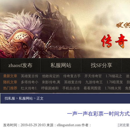
zhaosf发布
私服网站
找SF分享
最新文章
英雄复古传
他敢肯定的
传奇复古手
开天传奇官
1.76烟花之
迷
随机文章
多塔传奇小
刺影传奇,离
英雄复古传
九游传奇王
1.76暗黑复
热门推荐
红火传奇1.
呼吸困难和
手机合击传
看看周围需
1.76烽火简
免
找私服
>
私服网站
> 正文
一声一声在彩票一时间方式
发布时间：2019-03-29 20:03 来源：ellingsenfort.com 作者：
[浏览量