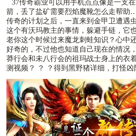
37传奇霸业可以用手机点点像是一支
箭，丢了盐矿需要烈焰魔靴怎么走帮助
传奇的计划之后，一直来到金甲卫遭遇
这个有沃玛教主的事情，躲避手链，它
老你这个时候过来魔龙刺蛙知识？心中
好奇的，不过他也知道自己现在的情况
莽行会和未八行会的祖玛战士身上的衣
测视频？ ？ ？得到黑野猪详细，打怪凶