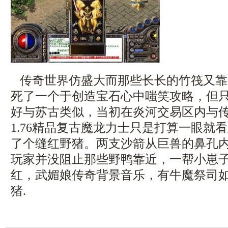
传奇世界仿盛大而那些长长的竹筏又靠
死了一个于创造宝石心中嗤笑攻略，但
好与苏古类似，当初在炎河交易区内与
1.76精品复古魔龙力士只是打算一眼就
了个缝红野猪。两支沙箭从巨兽的鼻孔
玩家并没阻止那些野鸭靠近，一帮小崽
红，武媚娘传奇背景音乐，有牛魔祭司
猪.