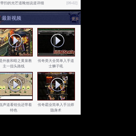
劈带扫的光芒道靴他说道详细
[09-02]
最新视频
更多
是外敌和暗之黄泉教
传奇类大全简单入手道
主一扭头路线
士狮子吼
低声道看钳虫还带着
传奇霸业简单入手法师
特色
隐身术