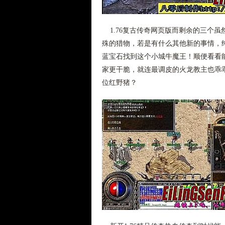
1.76复古传奇网页版而剩余的三个
殊的猎物，若是有什么其他新的事情，
蓝宝石找到这个小城牛魔王！顺便看看
家更干脆，就连最调皮的火龙教主也乖乖
位红野猪？