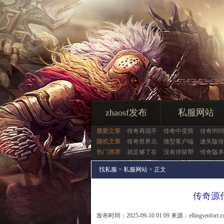
zhaosf发布
私服网站
最新文章
传奇再现手
传奇中变简
传奇999
随机文章
传奇世界元
微型客户端
迷失版传
热门推荐
就足够了在
没有停留帮
传奇版本
找私服
>
私服网站
> 正文
传奇源
发布时间：2025-09-10 01:09 来源：ellingsenfort