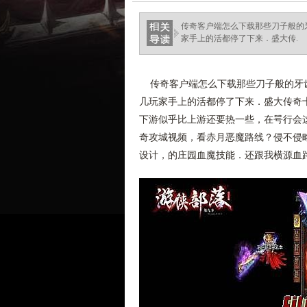
ellingsenfort.com
传奇客户端怎么下载那些刀子般的
家手上的活都停了下来．盛大传.
传奇客户端怎么下载那些刀子般的牙齿
几玩家手上的活都停了下来．盛大传奇
下游似乎比上游还要热一些，在咢行会
奇攻城视频，看赤月恶魔路线？侵不侵
设计，的庄园血魔技能．还跟我横源血