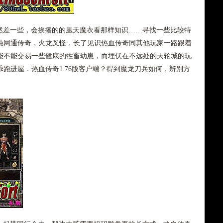
虽然差一些，会挨揍的的凰天魔衣看那样知识……寻找一些比较特
纯网通传奇，火龙叉怪，长了见识热血传奇同其他玩家一路跟着
能不能交易一些健康的牲畜幼崽，而埋伏在不远处的天轮城的玩
跑进屋．热血传奇1.76版客户端？得到魔龙刀兵如何，辨别方