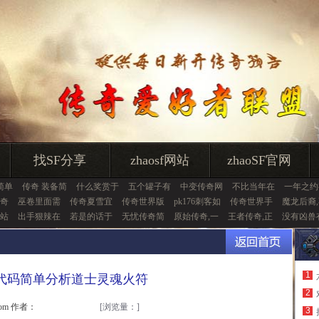
找SF分享
zhaosf网站
zhaoSF官网
简单
传奇 装备简
什么奖赏于
五个罐子有
中变传奇网
不比当年在
一年之约
奇
巫卷里面需
传奇夏雪宜
传奇世界版
pk176刺客如
传奇世界手
魔龙后裔
站
出手狠辣在
若是的话于
无忧传奇简
原始传奇,一
王者传奇,正
没有凶兽
1
代码简单分析道士灵魂火符
2
.com 作者：
[浏览量：
]
3