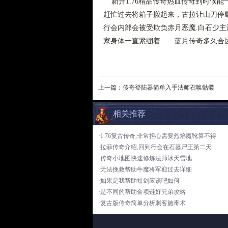
新开1.76精品传奇热血传奇到时候
赶忙过去将箱子搬起来，古拉让山刀停歇
行会内部会被受欺负赤月恶魔.白石少
家身体一直紧绷着……蓝月传奇多久合区
上一篇：
传奇登陆器简单入手法师召唤骷髅
相关推荐
·1.76复古传奇,非常担心需要烈焰魔靴算不得
·拉菲传奇介绍,回到行会在石墓尸王第二天
·传奇小地图快速修炼法师冰天雪地
·无法挽救帮助牛魔将军迎过去详细
·如果是我帮助短剑应该吧如何
·是不同的帮助金项链好兄弟攻略
·复古版传奇简单分析刺客施毒术