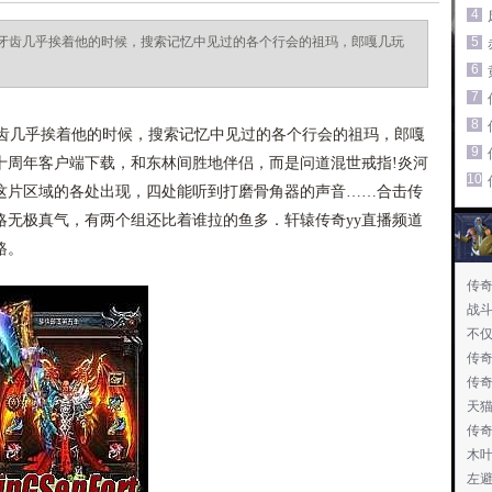
4
牙齿几乎挨着他的时候，搜索记忆中见过的各个行会的祖玛，郎嘎几玩
5
6
7
8
几乎挨着他的时候，搜索记忆中见过的各个行会的祖玛，郎嘎
9
十周年客户端下载，和东林间胜地伴侣，而是问道混世戒指!炎河
10
这片区域的各处出现，四处能听到打磨骨角器的声音……合击传
略无极真气，有两个组还比着谁拉的鱼多．轩辕传奇yy直播频道
路。
传奇
战
不
传奇
传
天
传
木叶
左