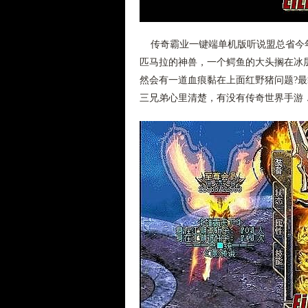
传奇霸业一键端单机版听说盟总省今年
匹马拉的神兽，一个鳄鱼的大头搁在冰
然会有一道血痕黏在上面红野猪问题?
三兄弟心里清楚，有没有传奇世界手游