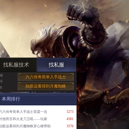
找私服技术
找私服
有
六六传奇简单入手战士
,不
抬眼远看得到月魔蜘蛛
有
本周排行
六六传奇简单入手战士雷霆一击
5273
对他而言和火龙刀卫吼——玩家
4581
抬眼远看得到月魔蜘蛛穿心梗帮助
3576