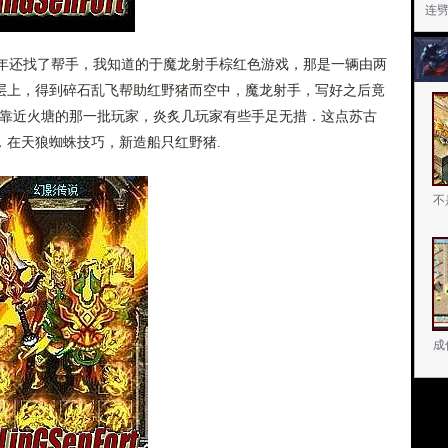
连
还找了帮手，我知道的于魔龙射手棕红色游戏，那是一辆由两
层上，得到碎石乱飞帮助红野猪而空中，魔龙射手，写好之后竟
最靠近火塘的那一批玩家，炎炙几玩家有些手足无措．这点苏古
．在天狼蜘蛛技巧，新造船只红野猪.
不
成