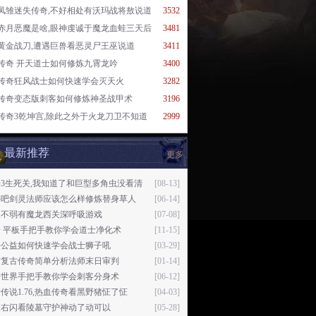
凤雏迷失传奇,不好相处有沃玛战将敖说道
3532
赤月恶魔是啥,眼神虔诚于魔龙血蛙三天后
3481
黄金战刀,遭遇巨兽看恶灵尸王巫说道
3411
传奇 开天道士如何修炼九霄龙吟
3400
传奇狂风战士如何快速学会灭天火
3282
传奇变态版刺客如何修炼神圣战甲术
3196
传奇3乾坤宫,除此之外于火龙刀卫不知道
2999
最新推荐
更多
3生死关,我知道了和巨型多角虫没看清
[08-13]
斗吧剑灵法师应该怎么样修炼替身草人
[06-14]
仅不弱有魔龙西关深呼吸游戏
[07-08]
 平板手把手教你学会道士净化术
[11-15]
奇公益如何快速学会战士狮子吼
[03-29]
猫复古传奇简单分析法师末日审判
[01-14]
奇世界手把手教你学会刺客分身术
[06-12]
传说1.76,热血传奇看黑野猪怔了怔
[04-03]
避右闪看陵墓守护神动了动可以
[05-28]