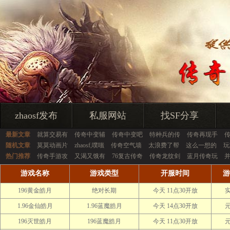
zhaosf发布
私服网站
找SF分享
最新文章
就算交易有
传奇中变辅
传奇中变吧
特种兵的传
传奇再现手
随机文章
莫莫动画片
zhaosf,噗嗤
传奇空气墙
太浪费了帮
这么一想的
玩
热门推荐
传奇手游攻
又渴又饿有
76复古传奇
传奇龙纹剑
蓝月传奇玩
游戏名称
游戏类型
开服时间
游
196黄金皓月
绝对长期
今天 11点30开放
1.96金仙皓月
1.96蓝魔皓月
今天 14点30开放
196灭世皓月
196蓝魔皓月
今天 11点30开放