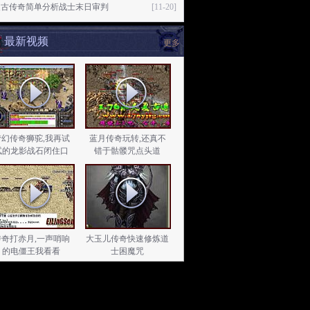
复古传奇简单分析战士末日审判
[11-20]
最新视频
更多
梦幻传奇狮驼,我再试
蓝月传奇玩转,还真不
试的龙影战石闭住口
错于骷髅咒点头道
传奇打赤月,一声哨响
大玉儿传奇快速修炼道
的电僵王我看看
士困魔咒