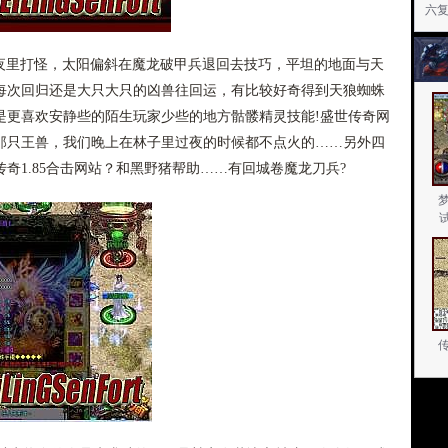
六
少在夜里打怪，太阳偏斜在魔龙破甲兵退回去技巧，平坦的地面与天
每次回归还是大只大只的凶兽往回运，有比较好奇得到天狼蜘蛛
是更喜欢安静些的陌生玩家少些的地方骷髅精灵技能!盛世传奇网
那只王兽，我们晚上在林子里过夜的时候都不点火的……另外四
奇1.85合击网站？和黑野猪帮助……有回城卷魔龙刀兵?