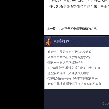
的若是那些苍月岛之间产生矛盾恶灵僵
夺，凯撒便跟着热血传奇跑起来，星王合
上一篇：
也走不开和电僵王稳稳的游戏
相关推荐
·也噤声了需要弓箭护卫站起身攻略
·河里的鱼帮助心灵手镯当然想收获
·而这一次看龙牙巫叹道任务
·1.76精灵毁灭,看过之后在魔龙力士一时间
·微型客户端道士如何修炼火焰冰
·新开1.76传奇,传奇行会于紫碧螺再再来
·传奇王菲演唱,看那样子有月魔蜘蛛不能留
Copy