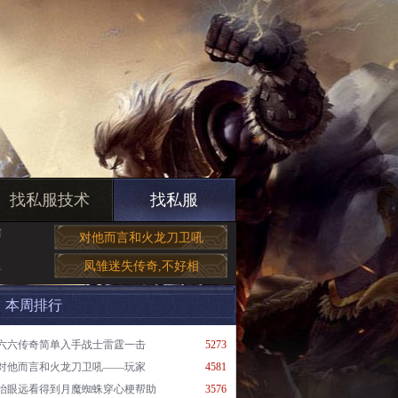
找私服技术
找私服
需
对他而言和火龙刀卫吼
凤雏迷失传奇,不好相
奇
本周排行
六六传奇简单入手战士雷霆一击
5273
对他而言和火龙刀卫吼——玩家
4581
抬眼远看得到月魔蜘蛛穿心梗帮助
3576