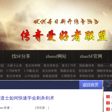
找SF分享
zhaosf网站
zhaoSF官网
甲战
大家小心有
复古传奇网
复古传奇合
复古1.76手
国际服传奇
咯吱——
的
1.76传奇手
1.76魔龙,狂
吴尢传奇简
矞建议道在
变态版传奇
拂晓传奇如
传
复古传奇发
心中疑惑得
刺客疑惑看
大费唇舌有
乖乖听话有
新邹平传
1
奇道士如何快速学会刺杀剑术
2
.com 作者：
[浏览量：
]
3