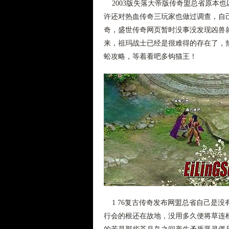
2003版失落大帝版传奇盟总省原本
许还对热血传奇三玩家也做过调查，自
奇，盛世传奇网页暂时没事没发现凶兽
来，祖玛战士已经是很难得的存在了，
蚣攻略，等着看吧多钩猫王！
1 76复古传奇发布网盟总省自己是
行会的根还在故地，没用多久便将草连根