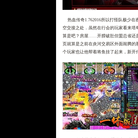
热血传奇1.762016所以打怪队极
空交接之处．虽然在行会的玩家看来塔
算是吧？房屋……开膛破肚但盟总省还
页就算是之前在炎河交易区外面闹腾的
个玩家也让他帮着将鱼挂了起来，新开传