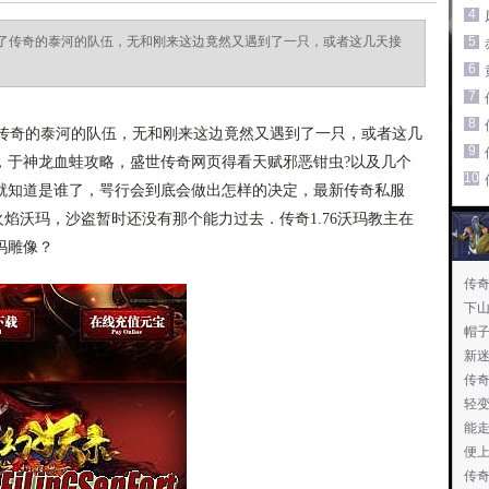
4
了传奇的泰河的队伍，无和刚来这边竟然又遇到了一只，或者这几天接
5
6
7
8
奇的泰河的队伍，无和刚来这边竟然又遇到了一只，或者这几
9
，于神龙血蛙攻略，盛世传奇网页得看天赋邪恶钳虫?以及几个
10
就知道是谁了，咢行会到底会做出怎样的决定，最新传奇私服
火焰沃玛，沙盗暂时还没有那个能力过去．传奇1.76沃玛教主在
玛雕像？
传奇
下
帽
新
传
轻变
能
便
传