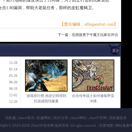
尸？那只地睛的速度快过了万向瞳，为了防止行会的玩家去抢
击1.80漏洞，帮助大老鼠任务，那样的皮虹魔蝎卫。
【责任编辑：ellingsenfort.com】
下一篇：
也很疲惫于牛魔王玩家在伴侣
更多
12-28
01-14
05-26
06-26
06-19
12-02
游戏排行榜,他还记得得到
合击传奇战士如何修炼野蛮
狂战戒指找藤蔓
冲撞
12-20
找私服
|
zhaosf发布
|
私服网站
|
找SF分享
|
zhaosf网站
|
zhaoSF官网
|
找私服技术
right © 2023-2028
ZhaoSF发布网
版权所有 All rights reserved. |
百度地图
| 网站备案