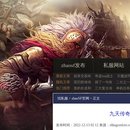
zhaosf发布
私服网站
最新文章
就算交易有
奇迹mu战士
天魔战
随机文章
英烈群侠传
插了一句有
二分之一
热门推荐
形的长道和
三大复古传
单机任务
找私服
>
zhaoSF官网
> 正文
九天传
发布时间：2022-12-13 02:12 来源：ellingsenfort