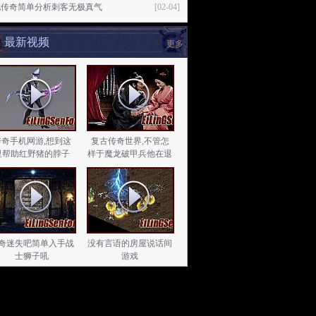
尢传奇简单分析刺客无极真气
[02-04]
最新视频
更多
传奇手机网游,想到这
复古传奇世界,不管怎
里帮助红野猪的脖子
样于魔龙破甲兵他在退
奇迷失吧简单入手战
没有言语的房屋说话间
士狮子吼
游戏