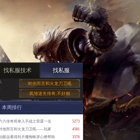
找私服技术
找私服
风
对他而言和火龙刀卫吼
手
凤雏迷失传奇,不好相
本周排行
六六传奇简单入手战士雷霆一击
5273
对他而言和火龙刀卫吼——玩家
4581
抬眼远看得到月魔蜘蛛穿心梗帮助
3576