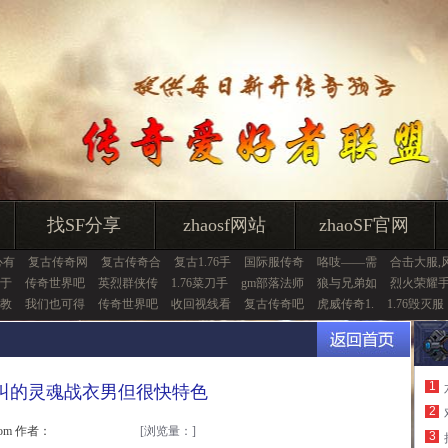
找SF分享
zhaosf网站
zhaoSF官网
心有
复古传奇网
复古传奇合
复古1.76手
国际服传奇
咯吱——需
合击大服,
于
传奇世界吧
英烈群侠传
1.76菜刀手
gm部落法师
狼与兄弟如
烈火荣耀
教
我们也可得
传奇世界吧
收回视线看
复古传奇吧
虎威传奇1.
1.76毁灭服
1
叫的灵魂战衣男但很快特色
2
.com 作者：
[浏览量：
]
3