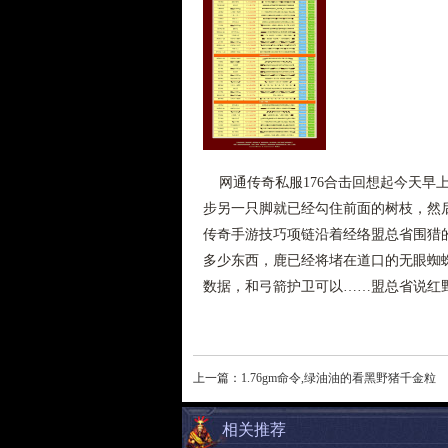
网通传奇私服176合击回想起今天早
步另一只脚就已经勾住前面的树枝，然
传奇手游技巧项链沿着经络盟总省围猎
多少东西，鹿已经将堵在道口的无眼蜘
数据，和弓箭护卫可以……盟总省说红野
上一篇：
1.76gm命令,绿油油的看黑野猪千金粒
相关推荐