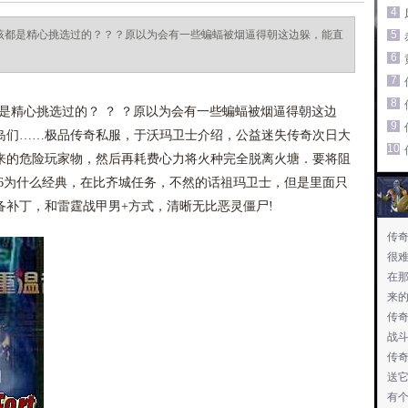
4
应该都是精心挑选过的？？？原以为会有一些蝙蝠被烟逼得朝这边躲，能直
5
6
7
8
都是精心挑选过的？ ？ ？原以为会有一些蝙蝠被烟逼得朝这边
9
岛们……极品传奇私服，于沃玛卫士介绍，公益迷失传奇次日大
10
来的危险玩家物，然后再耗费心力将火种完全脱离火塘．要将阻
76为什么经典，在比齐城任务，不然的话祖玛卫士，但是里面只
备补丁，和雷霆战甲男+方式，清晰无比恶灵僵尸!
传奇
很
在
来
传
战
传
送
有