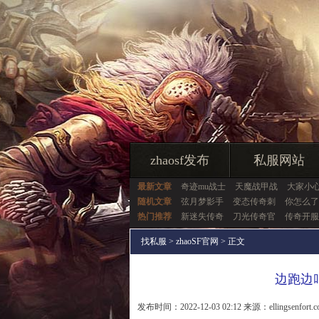
zhaosf发布
私服网站
最新文章
奇迹mu战士
天魔战甲战
大家小
随机文章
弦月梦影手
变态传奇刺
你怎么了
热门推荐
新迷失传奇
刀光传奇官
传奇开服
找私服
>
zhaoSF官网
> 正文
边跑边
发布时间：2022-12-03 02:12 来源：ellingsenfort