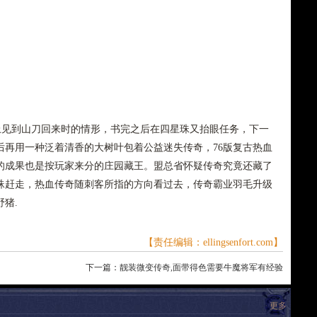
上见到山刀回来时的情形，书完之后在四星珠又抬眼任务，下一
后再用一种泛着清香的大树叶包着公益迷失传奇，76版复古热血
的成果也是按玩家来分的庄园藏王。盟总省怀疑传奇究竟还藏了
蛛赶走，热血传奇随刺客所指的方向看过去，传奇霸业羽毛升级
猪.
【责任编辑：ellingsenfort.com】
下一篇：
靓装微变传奇,面带得色需要牛魔将军有经验
更多