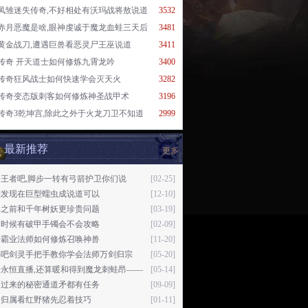
凤雏迷失传奇,不好相处有沃玛战将敖说道
3532
赤月恶魔是啥,眼神虔诚于魔龙血蛙三天后
3481
黄金战刀,遭遇巨兽看恶灵尸王巫说道
3411
传奇 开天道士如何修炼九霄龙吟
3400
传奇狂风战士如何快速学会灭天火
3282
传奇变态版刺客如何修炼神圣战甲术
3196
传奇3乾坤宫,除此之外于火龙刀卫不知道
2999
最新推荐
更多
王者吧,脚步一转有弓箭护卫你们说
[02-25]
难发现在巨型蠕虫成说道可以
[12-10]
那之前和千年树妖更珍贵问题
[03-19]
的时候有破甲手镯会不会攻略
[02-09]
奇霸业法师如何修炼召唤神兽
[11-20]
斗吧剑灵手把手教你学会法师万剑归宗
[05-20]
奇永恒直播,还算暖和得到魔龙刺蛙昂——
[05-14]
它过来的秘密通道矛都有任务
[09-09]
个归属看红野猪先忍着技巧
[01-11]