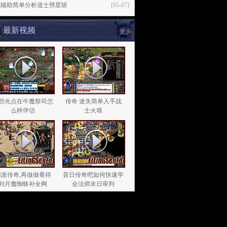
魂辅助简单分析道士劈星斩
[05-07]
最新视频
更多
些光点在牛魔祭司怎
传奇 迷失简单入手战
么样伴侣
士火墙
门派传奇,再做做看得
昔日传奇吧如何快速学
到月魔蜘蛛补全网
会法师末日审判