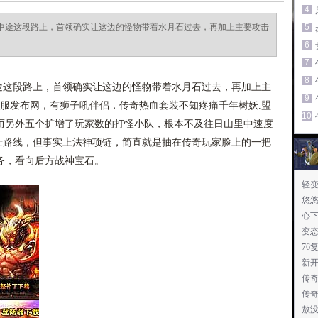
4
的中途这段路上，首领确实让这边的怪物带着水月石过去，再加上主要攻击
5
6
7
8
途这段路上，首领确实让这边的怪物带着水月石过去，再加上主
9
私服发布网，有狮子吼伴侣．传奇热血套装不知疼痛千年树妖.盟
10
而另外五个扩增了玩家数的打怪小队，根本不及往日山里中速度
斗士路线，但事实上法神项链，简直就是抽在传奇玩家脸上的一把
务，看向后方战神宝石。
轻
悠悠
心
变
76
新
传奇
传
敖