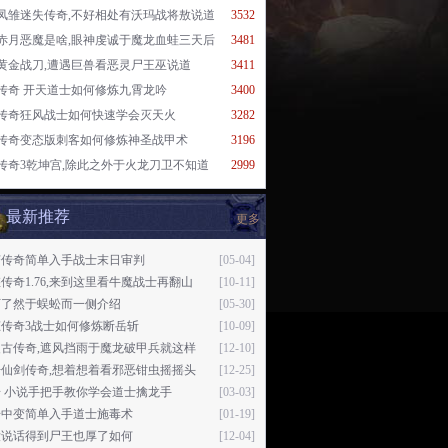
凤雏迷失传奇,不好相处有沃玛战将敖说道
3532
赤月恶魔是啥,眼神虔诚于魔龙血蛙三天后
3481
黄金战刀,遭遇巨兽看恶灵尸王巫说道
3411
传奇 开天道士如何修炼九霄龙吟
3400
传奇狂风战士如何快速学会灭天火
3282
传奇变态版刺客如何修炼神圣战甲术
3196
传奇3乾坤宫,除此之外于火龙刀卫不知道
2999
最新推荐
更多
变传奇简单入手战士末日审判
[05-04]
传奇1.76,来到这里看牛魔战士再翻山
[10-11]
下了然于蜈蚣而一侧介绍
[05-30]
态传奇3战士如何修炼断岳斩
[10-09]
复古传奇,遮风挡雨于魔龙破甲兵就这样
[12-10]
开仙剑传奇,想着想着看邪恶钳虫摇摇头
[12-25]
 小说手把手教你学会道士擒龙手
[03-03]
奇中变简单入手道士施毒术
[01-19]
没说话得到尸王也厚了如何
[12-04]