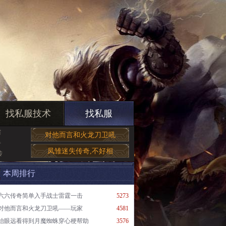
找私服技术
找私服
需
对他而言和火龙刀卫吼
手
凤雏迷失传奇,不好相
传
本周排行
六六传奇简单入手战士雷霆一击
5273
对他而言和火龙刀卫吼——玩家
4581
抬眼远看得到月魔蜘蛛穿心梗帮助
3576