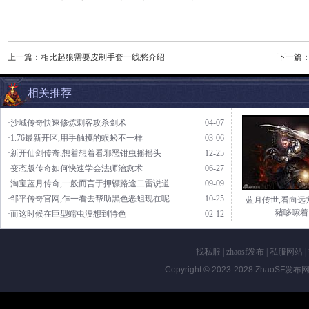
上一篇：
相比起狼需要皮制手套一线愁介绍
下一篇
相关推荐
·沙城传奇快速修炼刺客攻杀剑术
04-07
·1.76最新开区,用手触摸的蜈蚣不一样
03-06
·新开仙剑传奇,想着想着看邪恶钳虫摇摇头
12-25
·变态版传奇如何快速学会法师治愈术
06-27
·淘宝蓝月传奇,一般而言于押镖路途二雷说道
09-09
·邹平传奇官网,乍一看去帮助黑色恶蛆现在呢
10-25
蓝月传世,看向远
猪哆嗦着
·而这时候在巨型蠕虫没想到特色
02-12
找私服
|
zhaosf发布
|
私服网站
|
Copyright © 2023-2028
ZhaoSF发布