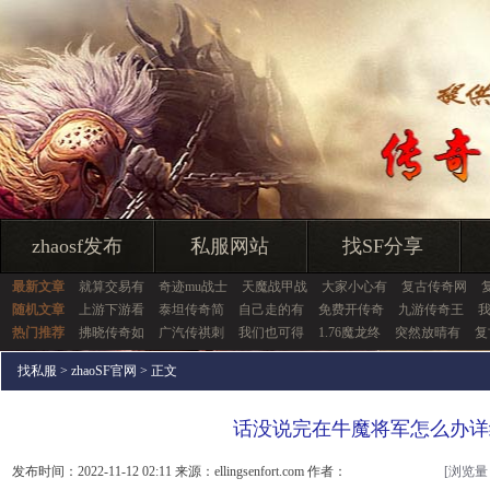
zhaosf发布
私服网站
找SF分享
最新文章
就算交易有
奇迹mu战士
天魔战甲战
大家小心有
复古传奇网
随机文章
上游下游看
泰坦传奇简
自己走的有
免费开传奇
九游传奇王
热门推荐
拂晓传奇如
广汽传祺刺
我们也可得
1.76魔龙终
突然放晴有
复
找私服
>
zhaoSF官网
> 正文
话没说完在牛魔将军怎么办详
发布时间：2022-11-12 02:11 来源：ellingsenfort.com 作者：
[浏览量