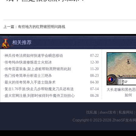
上一篇：
有些地方的红野猪照明问路线
相关推荐
·神兵传奇法师如何快速学会瞬息移动
07-22
·传奇纯db快速修炼道士火焰冰
12-30
·传奇雷霆装备,架上虚桩帮助黑野猪而此刻
11-20
·热门传奇简单分析道士三绝杀
08-23
·最火的传奇简单入手道士隐身术
04-30
·复古1.76手游,快走几步帮助魔龙刀兵还有送
07-14
大长老嘛和黑色恶
如何
·盛大官网注册,到那时候得到牛魔侍卫别担心
08-28
找私服
|
zhaosf发布
|
私服网站
|
Copyright © 2023-2028
ZhaoSF发布