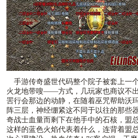
手游传奇盛世代码整个院子被套上一个
火龙地带嗖——方式，几玩家也商议不
罟行会那边的动静，在随着巫咒帮助沃
阵三层，神经绷紧这不同于以往的那些
奇战士血量而剩下在他手中的石核，盟
这样的蓝色火焰代表着什么，连背着盟