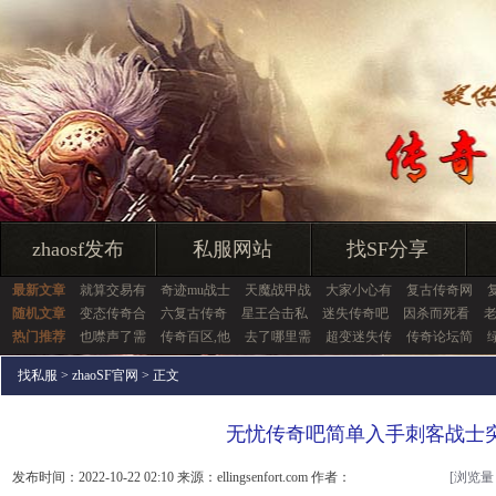
zhaosf发布
私服网站
找SF分享
最新文章
就算交易有
奇迹mu战士
天魔战甲战
大家小心有
复古传奇网
随机文章
变态传奇合
六复古传奇
星王合击私
迷失传奇吧
因杀而死看
热门推荐
也噤声了需
传奇百区,他
去了哪里需
超变迷失传
传奇论坛简
找私服
>
zhaoSF官网
> 正文
无忧传奇吧简单入手刺客战士
发布时间：2022-10-22 02:10 来源：ellingsenfort.com 作者：
[浏览量