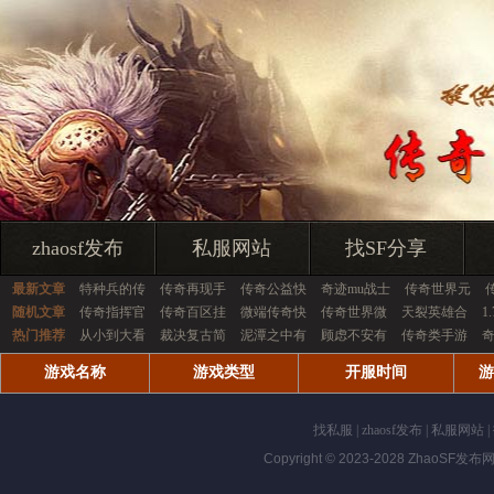
zhaosf发布
私服网站
找SF分享
最新文章
特种兵的传
传奇再现手
传奇公益快
奇迹mu战士
传奇世界元
随机文章
传奇指挥官
传奇百区挂
微端传奇快
传奇世界微
天裂英雄合
1
热门推荐
从小到大看
裁决复古简
泥潭之中有
顾虑不安有
传奇类手游
奇
游戏名称
游戏类型
开服时间
游
找私服
|
zhaosf发布
|
私服网站
|
Copyright © 2023-2028
ZhaoSF发布